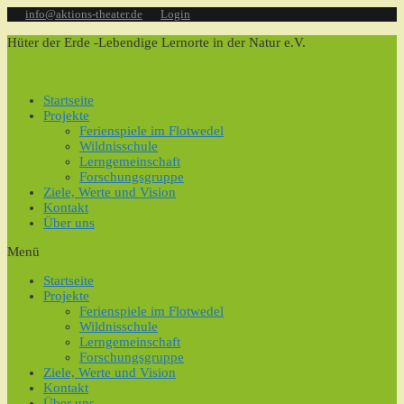
Zum
info@aktions-theater.de
Login
Inhalt
Hüter der Erde -Lebendige Lernorte in der Natur e.V.
springen
Startseite
Projekte
Ferienspiele im Flotwedel
Wildnisschule
Lerngemeinschaft
Forschungsgruppe
Ziele, Werte und Vision
Kontakt
Über uns
Menü
Startseite
Projekte
Ferienspiele im Flotwedel
Wildnisschule
Lerngemeinschaft
Forschungsgruppe
Ziele, Werte und Vision
Kontakt
Über uns